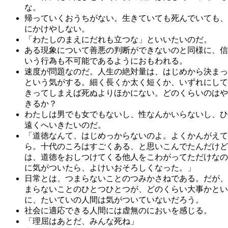
な。
帰っていくおうちがない。生きていても死んでいても、
にかけやしない。
「わたしのまえにだれも立つな」といいたいのだ。
ある現象について善悪の判断ができないのと同様に、信
いう行為も不可能であるようにおもわれる。
速度が問題なのだ。人生の絶対量は、はじめから決まっ
という気がする。細く長くか太く短くか、いずれにして
きってしまえば死ぬよりほかにない。どのくらいのはや
きるか？
わたしは男でも女でもないし、性なんかいらないし、ひ
遠くへいきたいのだ。
「道徳なんて、はじめっからないのよ。よくかんがえて
ら。十代のころはすごくある、と思いこんでたんだけど
は、道徳をおしつけてくる他人をこわがってただけなの
に気がついたら、よけいおそろしくなった。」
日常とは、つまらないことのつみかさねである。だが、
まらないことのひとつひとつが、どのくらい大事かとい
に、たいていの人間は気がついていないだろう。
社会に適応できる人間には虚無のにおいを感じる。
「理屈はあとだ、みんな死ね」