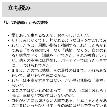
立ち読み
『いづみ語録』からの抜粋
愛しあって生きるなんて、おそろしいことだ。
たとえみじかくても、灼かれるような日々をすごしてみ
わたしたちは、周囲が期待し強制する、わたしたちがも
である「ある種の気分」なり「感情」なりを、自分のも
ると錯覚すべく、訓練をうけてきた。それが教育という
だ。他人の不幸には同情し、パーティーではうきうきす
に、しつけられてきた。
ままよ、この世は地獄。その最後の日まで、われらみな
狂いて、踊り狂いて死にゆかん。
わたしは不幸がすきではない。だが厚顔無恥な「幸福」
らいだ。
エロスではないものによって、「他人」に深く関わろう
者は、幸福など求めてはいないのだ。
自分がどこにも属さない人間である、と感じるときがあ
の世界にたったひとりで、夜の底にはだしで立っている