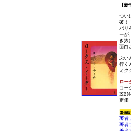
【新
つい
破
バリ
ーが
き抜
面白
ぶい
行く
ミク
ロー
コー
ISBN
定価
著者
著者
著者