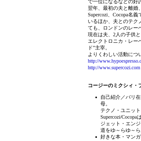
で一位になるなどの好
翌年、最初の夫と離婚
Supercozi、Coco
いるほか、夫とのテクノ
ても、ロンドンのレー
現在は夫、2人の子供
エレクトロニカ・レー
ド”主宰。
よりくわしい活動につ
http://www.hypoespresso
http://www.supercozi.com
コージーのミクシィ・
自己紹介／バリ在
母。
テクノ・ユニット、Z
Supercozi/Coc
ジェット・エンジ
道をゆ～らゆ～ら
好きな本・マンガ