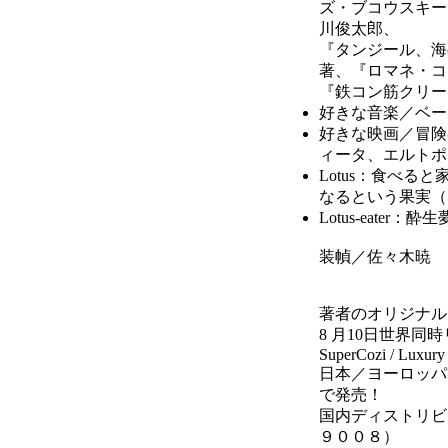
ズ・ブコウスキー
川俊太郎、
『タンジール、海
著、『ロマネ・コ
『鉄コン筋クリー
好きな音楽／ベー
好きな映画／冒険
ィータ、エルトポ
Lotus：食べる
なるという果実（
Lotus-eater：
装幀／佐々木暁
著者のオリジナル
8 月10日世界同
SuperCozi / Luxury
日本／ヨーロッパ
で発売！
国内ディストリビ
９００８）